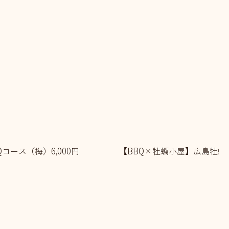
コース（梅）6,000円
【BBQ×牡蠣小屋】広島牡蠣×B